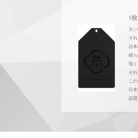
1
タン
それ
日本
彼ら
強く
それ
この
日本
品質