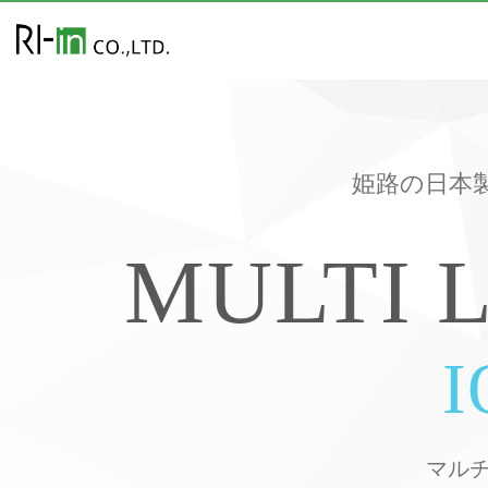
姫路の日本
MULTI 
I
マル